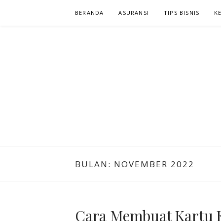
Lompat
BERANDA
ASURANSI
TIPS BISNIS
K
ke
konten
NIAGA KLIK
KLIK DAN CARI INFORMASI YANG ANDA CARI
BULAN:
NOVEMBER 2022
Cara Membuat Kartu K