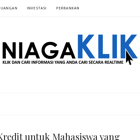
EUANGAN
INVESTASI‎
PERBANKAN‎
 SECARA REALTIME
redit untuk Mahasiswa yang