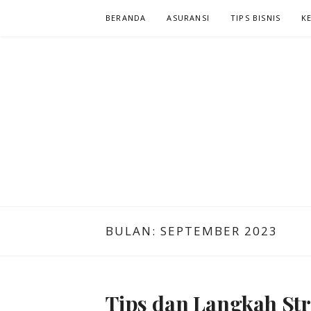
Lompat
BERANDA
ASURANSI
TIPS BISNIS
K
ke
konten
NIAGA KLIK
KLIK DAN CARI INFORMASI YANG ANDA CARI
BULAN:
SEPTEMBER 2023
Tips dan Langkah Str