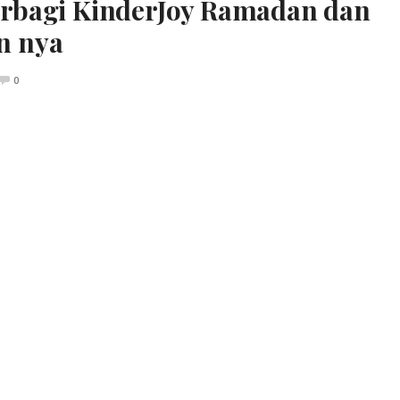
rbagi KinderJoy Ramadan dan
n nya
0