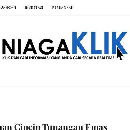
EUANGAN
INVESTASI‎
PERBANKAN‎
 SECARA REALTIME
ihan Cincin Tunangan Emas