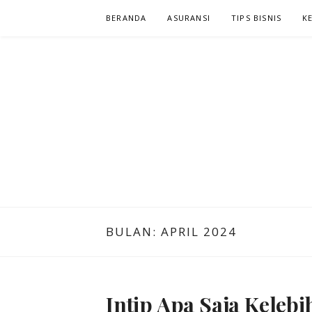
Lompat
BERANDA
ASURANSI
TIPS BISNIS
K
ke
konten
NIAGA KLIK
KLIK DAN CARI INFORMASI YANG ANDA CARI
BULAN:
APRIL 2024
Intip Apa Saja Keleb