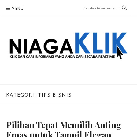
Lompat
MENU
ke
konten
NIAGA KLIK
KLIK DAN CARI INFORMASI YANG ANDA CARI SECARA REALTIME
KATEGORI:
TIPS BISNIS
Pilihan Tepat Memilih Anting
Emas untuk Tampil Elegan