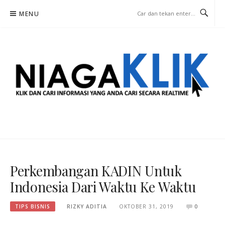
Lompat
MENU
ke
konten
NIAGA KLIK
KLIK DAN CARI INFORMASI YANG ANDA CARI SECARA REALTIME
Perkembangan KADIN Untuk
Indonesia Dari Waktu Ke Waktu
TIPS BISNIS
RIZKY ADITIA
OKTOBER 31, 2019
0