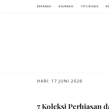
Lompat
BERANDA
ASURANSI
TIPS BISNIS
K
ke
konten
NIAGA KLIK
KLIK DAN CARI INFORMASI YANG ANDA CARI
HARI:
17 JUNI 2026
7 Koleksi Perhiasan 