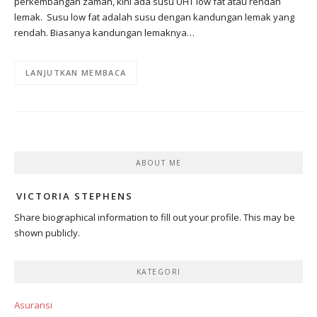
perkembangan zaman, kini ada susu UHT low fat atau rendah
lemak. Susu low fat adalah susu dengan kandungan lemak yang
rendah. Biasanya kandungan lemaknya…
LANJUTKAN MEMBACA
ABOUT ME
VICTORIA STEPHENS
Share biographical information to fill out your profile. This may be
shown publicly.
KATEGORI
Asuransi