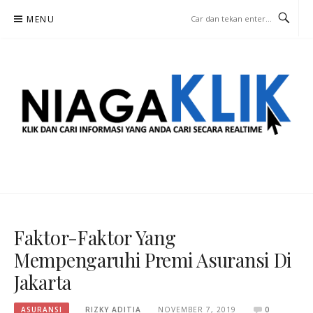
Lompat
MENU
ke
konten
NIAGA KLIK
KLIK DAN CARI INFORMASI YANG ANDA CARI SECARA REALTIME
Faktor-Faktor Yang
Mempengaruhi Premi Asuransi Di
Jakarta
ASURANSI
RIZKY ADITIA
NOVEMBER 7, 2019
0