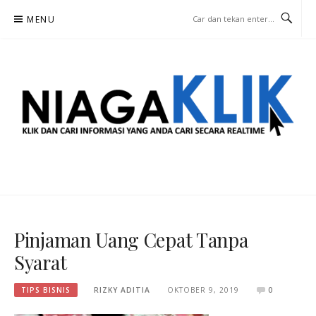
Lompat
MENU
ke
konten
NIAGA KLIK
KLIK DAN CARI INFORMASI YANG ANDA CARI SECARA REALTIME
Pinjaman Uang Cepat Tanpa
Syarat
TIPS BISNIS
RIZKY ADITIA
OKTOBER 9, 2019
0