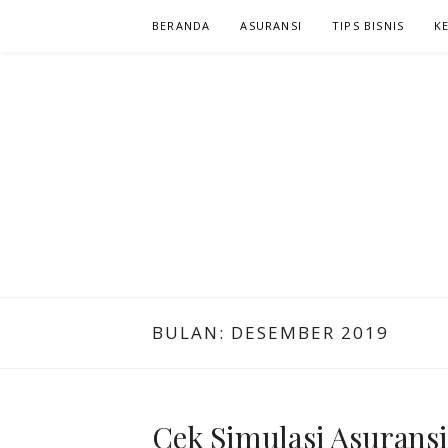
Lompat
BERANDA
ASURANSI
TIPS BISNIS
K
ke
konten
NIAGA KLIK
KLIK DAN CARI INFORMASI YANG ANDA CARI
BULAN:
DESEMBER 2019
Cek Simulasi Asuransi