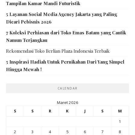
Tampilan Kamar Mandi Futuristik
5 Layanan Social Media Agency Jakarta yang Paling
Dicari Pebisnis 2026
7 Koleksi Perhiasan dari Toko Emas Batam yang Cantik
Namun Terjangkau
Rekomendasi Toko Berlian Plaza Indonesia Terbaik
5 Inspirasi Hadiah Untuk Pernikahan Dari Yang Simpel
Hingga Mewah !
CALENDAR
Maret 2026
S
S
R
K
J
S
M
1
2
3
4
5
6
7
8