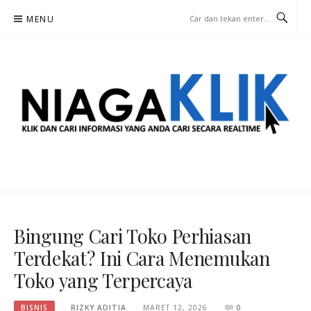
Lompat
MENU
ke
konten
NIAGA KLIK
KLIK DAN CARI INFORMASI YANG ANDA CARI SECARA REALTIME
Bingung Cari Toko Perhiasan
Terdekat? Ini Cara Menemukan
Toko yang Terpercaya
BISNIS
RIZKY ADITIA
MARET 12, 2026
0