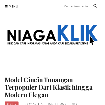
Lompat
MENU
ke
konten
NIAGA KLIK
KLIK DAN CARI INFORMASI YANG ANDA CARI SECARA REALTIME
Model Cincin Tunangan
Terpopuler Dari Klasik hingga
Modern Elegan
BISNIS
RIZKY ADITIA
JULI 24, 2025
0