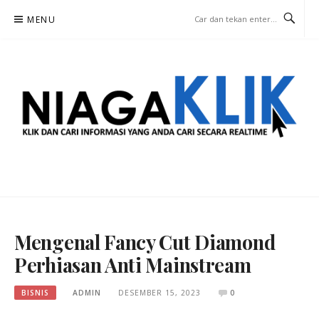
Lompat
MENU
ke
konten
NIAGA KLIK
KLIK DAN CARI INFORMASI YANG ANDA CARI SECARA REALTIME
Mengenal Fancy Cut Diamond
Perhiasan Anti Mainstream
BISNIS
ADMIN
DESEMBER 15, 2023
0