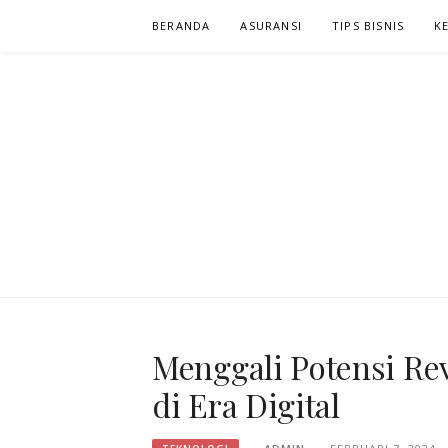
Lompat
BERANDA
ASURANSI
TIPS BISNIS
K
ke
konten
NIAGA KLIK
KLIK DAN CARI INFORMASI YANG ANDA CARI
Menggali Potensi Rev
di Era Digital