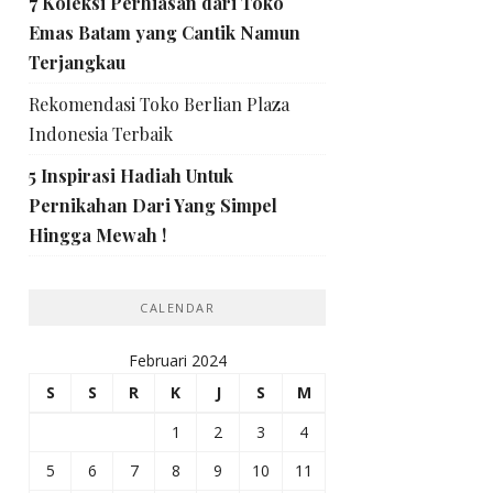
7 Koleksi Perhiasan dari Toko
Emas Batam yang Cantik Namun
Terjangkau
Rekomendasi Toko Berlian Plaza
Indonesia Terbaik
5 Inspirasi Hadiah Untuk
Pernikahan Dari Yang Simpel
Hingga Mewah !
CALENDAR
Februari 2024
S
S
R
K
J
S
M
1
2
3
4
5
6
7
8
9
10
11