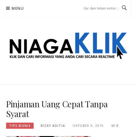
Lompat
MENU
ke
konten
NIAGA KLIK
KLIK DAN CARI INFORMASI YANG ANDA CARI SECARA REALTIME
Pinjaman Uang Cepat Tanpa
Syarat
TIPS BISNIS
RIZKY ADITIA
OKTOBER 9, 2019
0